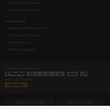
Prix de tapis de bureau
Prix Dalles Caoutchouc
Liens utiles
Questions et Réponses FAQ
Frais de port et livraison
Contactez-nous
Guides et inspiration
Méthodes de payement:
Modes de livraison:
Magasinduplastique
Magasindumetal