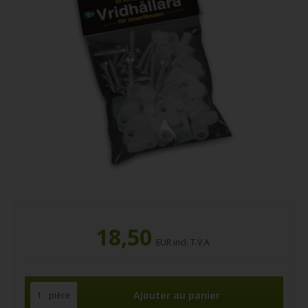
18,50
EUR incl. T.V.A
pièce