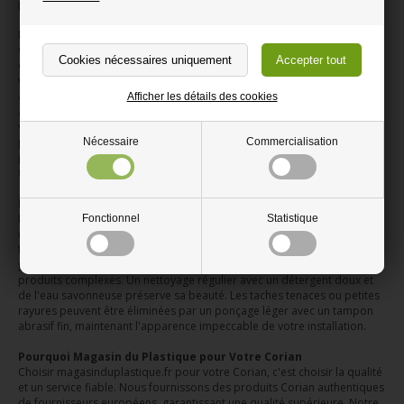
personnalisés, s'adaptant parfaitement à votre intérieur.
Découpe Sur Mesure et Personnalisation
Chaque projet est unique. C'est pourquoi nous proposons des dalles
de Corian découpées précisément à vos dimensions et formes. Que
vous ayez besoin d'une découpe rectangulaire, ronde ou d'une pièce
avec des angles spécifiques, notre service sur mesure assure une
Afficher les détails des cookies
adaptation parfaite. Vous pouvez choisir entre des dalles brutes, si
vous préférez la finition vous-même, ou des pièces entièrement finies,
prêtes à installer. Cette flexibilité garantit l'obtention du produit exact
Nécessaire
Commercialisation
pour votre projet, sans compromis sur la précision ou l'esthétique
finale.
Facilité d'Installation et d'Entretien
L'installation du Corian est facilitée par la création de joints quasi
Fonctionnel
Statistique
invisibles. Cette technique permet d'assembler plusieurs pièces pour
former une surface monolithique, évitant les interstices où la saleté
pourrait s'accumuler. Pour l'entretien, le Corian ne demande pas de
produits complexes. Un nettoyage régulier avec un détergent doux et
de l'eau savonneuse préserve sa beauté. Les taches tenaces ou petites
rayures peuvent être éliminées par un ponçage léger avec un tampon
abrasif fin, maintenant l'apparence impeccable de votre installation.
Pourquoi Magasin du Plastique pour Votre Corian
Choisir magasinduplastique.fr pour votre Corian, c'est choisir la qualité
et un service fiable. Nous fournissons des produits Corian authentiques
de fournisseurs européens, garantissant une qualité supérieure. Notre