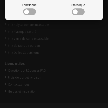
Fonctionnel
Statistique
À la recherche de?
Prix Plexiglas®
Prix Polycarbonate Incassable
Prix Plastique Coloré
Prix Verre de serre Incassable
Prix de tapis de bureau
Prix Dalles Caoutchouc
Liens utiles
Questions et Réponses FAQ
Frais de port et livraison
Contactez-nous
Guides et inspiration