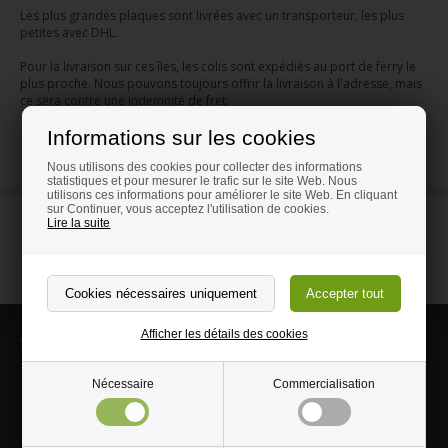
Les plus grandes plaques sont livrées avec un transporteur, les plus
petites avec DHL.
Pour la livraison sur ces îles, les colis sont expédiés au port de ferry le
plus proche. Nous pouvons toujours offrir la livraison à l'adresse, mais
ce sera contre une indemnité de fret.
Informations sur les cookies
Nous utilisons des cookies pour collecter des informations
statistiques et pour mesurer le trafic sur le site Web. Nous
utilisons ces informations pour améliorer le site Web. En cliquant
sur Continuer, vous acceptez l'utilisation de cookies.
Contactez-nous par mail
Lire la suite
info@magasinduplastique.fr
Afficher les détails des cookies
Suivez-nous
Nécessaire
Commercialisation