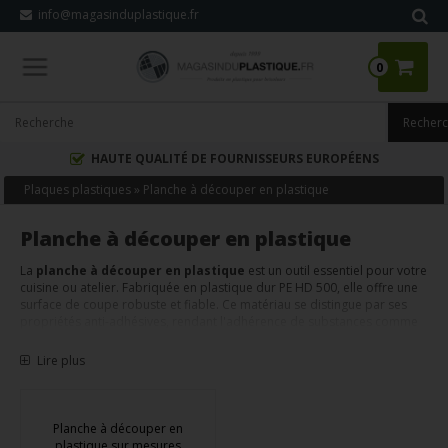
info@magasinduplastique.fr
0
HAUTE QUALITÉ DE FOURNISSEURS EUROPÉENS
Plaques plastiques
»
Planche à découper en plastique
Planche à découper en plastique
La
planche à découper en plastique
est un outil essentiel pour votre
cuisine ou atelier. Fabriquée en plastique dur PE HD 500, elle offre une
surface de coupe robuste et fiable. Ce matériau se distingue par ses
propriétés anti-adhésives, rendant l'adhérence de substances comme
la colle, le vernis ou la peinture presque impossible sur une surface
lisse.
Lire plus
Ces caractéristiques en font un choix idéal pour la préparation
alimentaire ou diverses activités de coupe. Nous adaptons votre
planche à découper sur mesure, garantissant une pièce parfaitement
Planche à découper en
carrée pour répondre à vos besoins spécifiques.
plastique sur mesures