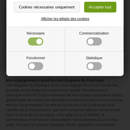
votre planche conservera ses propriétés de coupe et son aspect
général pendant longtemps, même avec une utilisation fréquente. C'est
un investissement pratique qui résiste à l'épreuve du temps.
Afficher les détails des cookies
Découpe sur mesure pour une adaptation parfaite
Nous comprenons que chaque espace et chaque projet ont des
exigences spécifiques. C'est pourquoi nous proposons de découper
Nécessaire
Commercialisation
votre planche à découper en plastique selon vos dimensions précises.
Que vous ayez besoin d'une petite planche pour des tâches rapides ou
d'une grande surface pour un plan de travail dédié, nous réalisons des
coupes nettes et précises, exclusivement en forme carrée ou
rectangulaire. Cette option sur mesure vous garantit une intégration
Fonctionnel
Statistique
parfaite dans votre environnement, sans compromis sur la
fonctionnalité ou l'esthétique. Vous recevez une solution prête à
l'emploi, parfaitement adaptée à vos besoins.
Nos engagements qualité chez Magasin du Plastique
Chez Magasin du Plastique, nous nous engageons à vous fournir des
produits en plastique de la plus haute qualité. Nos planches à
découper en PE HD 500 proviennent de fournisseurs européens fiables,
garantissant des matériaux durables et conformes aux normes les plus
strictes. Nous mettons l'accent sur la précision de la découpe et la
rapidité de la livraison pour que votre projet ne subisse aucun retard.
Faire le choix de nos produits, c'est opter pour la fiabilité, la
performance et un service client attentif. Nous sommes là pour vous
aider à trouver la solution plastique idéale, adaptée à vos attentes.