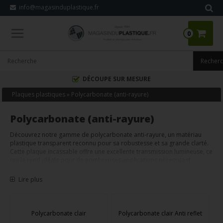
info@magasinduplastique.fr
0
DÉCOUPE SUR MESURE
Plaques plastiques
»
Polycarbonate (anti-rayure)
Polycarbonate (anti-rayure)
Découvrez notre gamme de polycarbonate anti-rayure, un matériau
plastique transparent reconnu pour sa robustesse et sa grande clarté.
Cette plaque incassable offre une excellente transmission lumineuse, ce
qui la rend idéale pour de nombreuses applications nécessitant
durabilité et visibilité.
Lire plus
Polycarbonate UV
est spécialement traité pour résister au
jaunissement causé par l'exposition au soleil. Vous pouvez l'utiliser
aussi bien à l'intérieur qu'à l'extérieur sans craindre une détérioration
de son apparence ou de ses propriétés.
Polycarbonate clair
Polycarbonate clair Anti reflet