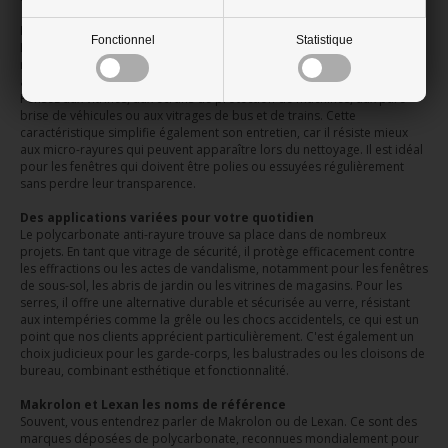
Le Polycarbonate anti-rayure pour vos projets
Fonctionnel
Statistique
Lorsque la résistance aux chocs ne suffit pas, le polycarbonate anti-
rayure entre en jeu. Sa surface durcie le rend particulièrement adapté
aux environnements où les contacts et les frottements sont fréquents.
Pensez aux vitrines, aux écrans de protection de machines, aux pare-
brise de véhicules ou aux vitrages de bus et de trains. Cette
caractéristique simplifie également son entretien, car il résiste mieux
aux micro-rayures qui peuvent apparaître lors du nettoyage. Il est idéal
pour les fenêtres qui doivent être polies ou essuyées régulièrement
sans perdre leur transparence.
Des applications variées pour votre quotidien
Le polycarbonate anti-rayure trouve sa place dans de nombreux
projets. En tant que vitrage de sécurité, il protège efficacement contre
les effractions ou les actes de vandalisme, notamment pour les fenêtres
de sous-sol, les abris de jardin ou les vitrines de magasins. Pour les
serres, il offre une alternative durable et sécurisée au verre, résistant
aux intempéries comme la grêle ou les chocs accidentels, ce qui est un
point que nos clients apprécient particulièrement. C'est également un
choix judicieux pour les garde-corps, les balustrades ou les cloisons de
bureau, combinant esthétique et fonctionnalité.
Makrolon et Lexan les noms de référence
Souvent, vous entendrez parler de Makrolon ou de Lexan. Ce sont des
marques déposées de polycarbonate, reconnues mondialement pour