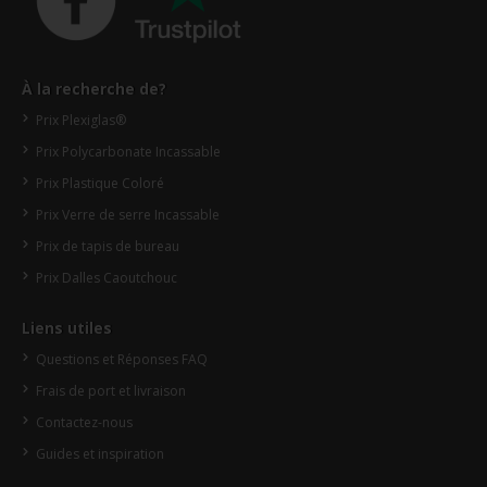
À la recherche de?
Prix Plexiglas®
Prix Polycarbonate Incassable
Prix Plastique Coloré
Prix Verre de serre Incassable
Prix de tapis de bureau
Prix Dalles Caoutchouc
Liens utiles
Questions et Réponses FAQ
Frais de port et livraison
Contactez-nous
Guides et inspiration