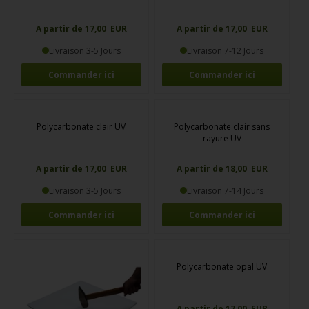
Polycarbonate anti-rayure
est parfait pour les vitrages principaux et
les fenêtres qui nécessitent un entretien régulier et une résistance
A partir de 17,00 EUR
A partir de 17,00 EUR
accrue aux marques. Sa surface durcie empêche les rayures courantes,
comme celles causées par la poussière ou le nettoyage fréquent. Ce
Livraison 3-5 Jours
Livraison 7-12 Jours
type de polycarbonate est également protégé contre les rayons UV.
Commander ici
Commander ici
Le polycarbonate, connu aussi sous les noms de Makrolon ou Lexan,
est un choix privilégié pour les applications de sécurité, comme les
plaques antivol pour fenêtres, grâce à sa résistance presque
indestructible. C'est le même matériau utilisé pour les boucliers de
protection.
Polycarbonate clair UV
Polycarbonate clair sans
rayure UV
A partir de 17,00 EUR
A partir de 18,00 EUR
Livraison 3-5 Jours
Livraison 7-14 Jours
Commander ici
Commander ici
Polycarbonate opal UV
A partir de 17,00 EUR