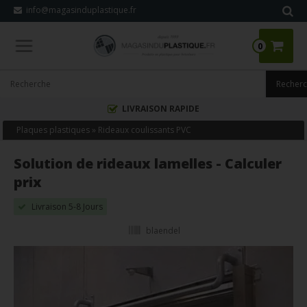
info@magasinduplastique.fr
0
LIVRAISON RAPIDE
Plaques plastiques
»
Rideaux coulissants PVC
Solution de rideaux lamelles - Calculer
prix
Livraison 5-8 Jours
blaendel