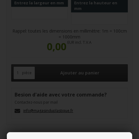
Entrez la largeur en mm
Entrez la hauteur en
mm
Rappel: toutes les dimensions en millimètre: 1m = 100cm
= 1000mm
0,00
EUR incl. T.V.A
pièce
Besion d'aide avec votre commande?
Contactez-nous par mail
info@magasinduplastique.fr