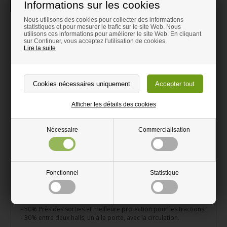
Informations sur les cookies
Description
Nous utilisons des cookies pour collecter des informations
Solution de rideaux lamelles -
statistiques et pour mesurer le trafic sur le site Web. Nous
utilisons ces informations pour améliorer le site Web. En cliquant
Calculer prix
sur Continuer, vous acceptez l'utilisation de cookies.
Lire la suite
Le système de rideaux verticaux est bon pour:
Réduire les pertes de chaleur d'une pièce à l'autre
Réduire le besoin de tirer
Afficher les détails des cookies
La séparation du froid et de la chaleur.
Bruit
Nécessaire
Commercialisation
Réduire la quantité de poussière.
Assurer le passage
Fonctionnel
Statistique
Facile à couper avec une lame dure.
Les lamelles sont disponibles en différentes épaisseurs et
largeurs. Nous recommandons un chevauchement de 30 à 50%
- 50% Près des sorties et meilleure protection pour les tractions.
- 30% entre deux halls, un à la porte, avec la circulation.