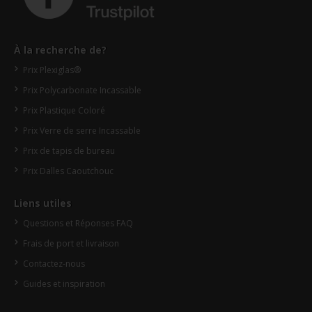
À la recherche de?
Prix Plexiglas®
Prix Polycarbonate Incassable
Prix Plastique Coloré
Prix Verre de serre Incassable
Prix de tapis de bureau
Prix Dalles Caoutchouc
Liens utiles
Questions et Réponses FAQ
Frais de port et livraison
Contactez-nous
Guides et inspiration