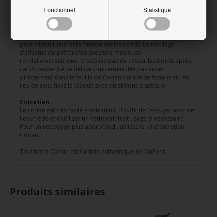
Fonctionnel
Statistique
Traitement :
Il est possible de traiter et de découper soi-même les plaques
de Corian. Utilisez des lames à dents fines et des outils en
carbure. Nous vous recommandons d'utiliser une défonceuse
pour obtenir une belle finition sur les bords. Le meulage
s'effectue de préférence avec une meuleuse
rondelle/excentrique. N'oubliez pas de casser les bords après,
car ils peuvent être délicats autrement. Ne pas visser
directement dans la feuille de Corian car elle se fissurerait. Au
lieu de cela, fixez la plaque avec du silicone élastique.
Entretien :
Le corian est très facile à entretenir. Il suffit de l'essuyer avec de
l'eau tiède et d'utiliser un nettoyant tout usage si nécessaire.
Pour un nettoyage plus approfondi, utilisez le kit d'entretien
Corian.
Tout notre Corian est l'article authentique de DuPont.
Produits similaires