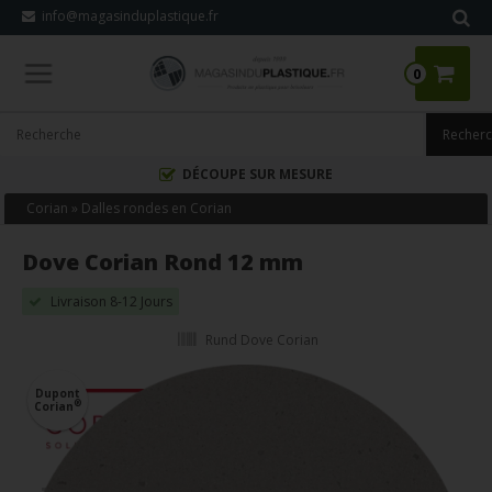
info@magasinduplastique.fr
0
DÉCOUPE SUR MESURE
Corian
»
Dalles rondes en Corian
Dove Corian Rond 12 mm
Livraison 8-12 Jours
Rund Dove Corian
Dupont
®
Corian