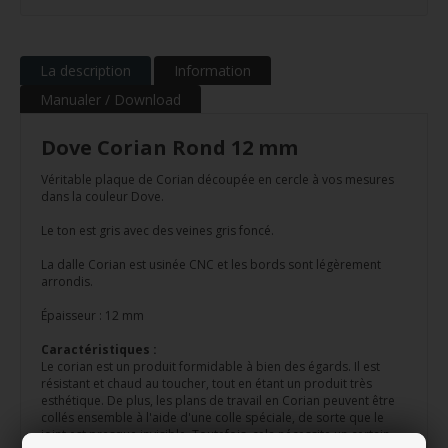
La description
Information
Manualer / Download
Dove Corian Rond 12 mm
Véritable plaque de Corian découpée en cercle à vos mesures
dans la couleur Dove.
Le ton est gris avec des veines gris foncé.
La dalle Corian est usinée CNC et les bords sont légèrement
arrondis.
Épaisseur : 12 mm
Caractéristiques :
Le corian est un produit formidable à bien des égards. Il est
résistant et chaud au toucher, tout en étant un produit très
esthétique. De plus, les plans de travail en Corian peuvent être
collés ensemble à l'aide d'une colle spéciale, de sorte que le
joint est presque invisible. Toutefois, cela nécessite un certain