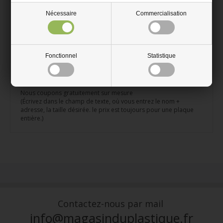
N'absorbe pas l'eau
Nécessaire
Commercialisation
Peut être coupé avec des ciseaux ou couteau.
La plaque est claire - mat d'un côté et brilliant de l'autre.
Fonctionnel
Statistique
Dimension de la plaque. 2050 x 1250 x 1 mm - vendu en plaques
entières.
Nous coupons gratuitement sur mesure
(Écrivez dans le champ de texte, où vous entrez le nom +
adresse, la taille désirée. le prix est toujours pour une plaque
entière.)
Contactez-nous par mail
info@magasinduplastique.fr